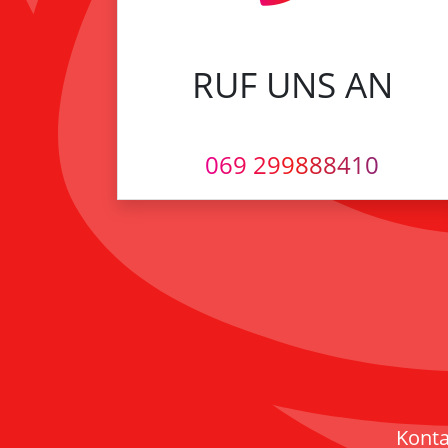
RUF UNS AN
069 299888410
Konta