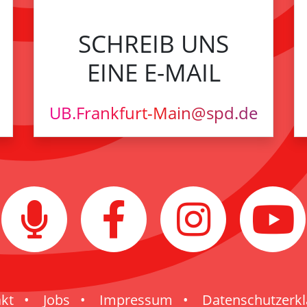
SCHREIB UNS
EINE E-MAIL
UB.Frankfurt-Main@spd.de
kt
Jobs
Impressum
Datenschutzerk