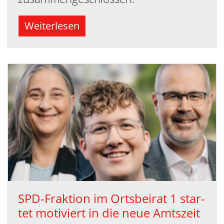
Weiterlesen
SPD-Frak­ti­on im Orts­bei­rat 1 star­
tet mo­ti­viert in die neue Amts­zeit