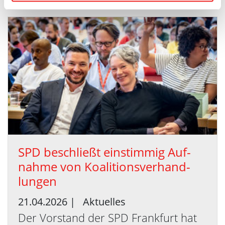
SPD be­schließt ein­stim­mig Auf­
nah­me von Ko­ali­ti­ons­ver­hand­
lun­gen
21.04.2026
|
Aktuelles
Der Vorstand der SPD Frankfurt hat