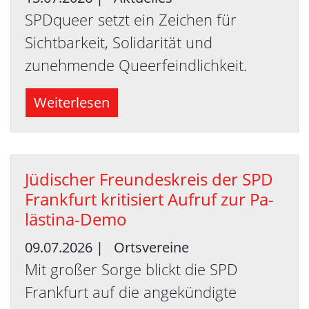
SPDqueer setzt ein Zeichen für
Sichtbarkeit, Solidarität und
zunehmende Queerfeindlichkeit.
Weiterlesen
Jü­di­scher Freun­des­kreis der SPD
Frank­furt kri­ti­siert Auf­ruf zur Pa­
läs­ti­na-De­mo
09.07.2026
|
Ortsvereine
Mit großer Sorge blickt die SPD
Frankfurt auf die angekündigte