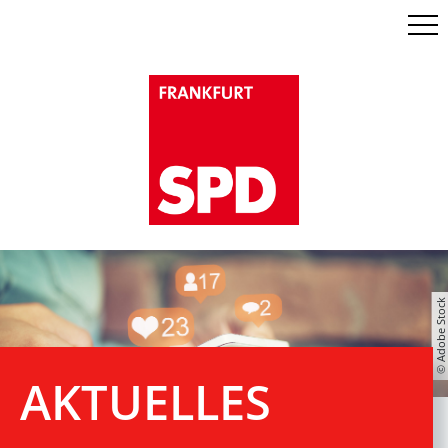
Men
© Adobe Stock
AK­TU­EL­LES