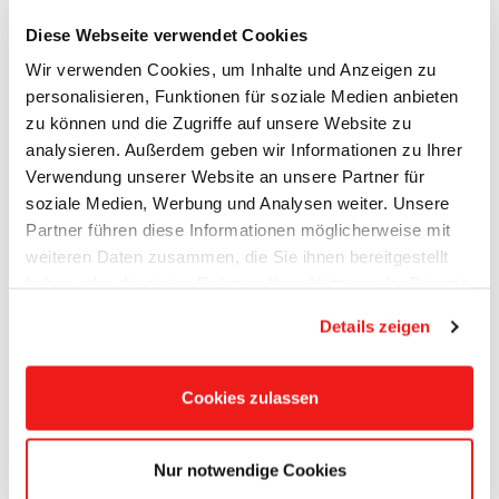
Diese Webseite verwendet Cookies
Po­li­tik en­det nicht am Wahl­tag –
Wir verwenden Cookies, um Inhalte und Anzeigen zu
personalisieren, Funktionen für soziale Medien anbieten
wir blei­ben prä­sent!
zu können und die Zugriffe auf unsere Website zu
23.04.2026
|
BLOG
analysieren. Außerdem geben wir Informationen zu Ihrer
Verwendung unserer Website an unsere Partner für
Auch nach der Kommunalwahl gilt für
soziale Medien, Werbung und Analysen weiter. Unsere
uns: Wir bleiben präsent,
Partner führen diese Informationen möglicherweise mit
ansprechbar und im direkten
weiteren Daten zusammen, die Sie ihnen bereitgestellt
haben oder die sie im Rahmen Ihrer Nutzung der Dienste
Austausch.
gesammelt haben.
Details zeigen
Am 19. April 2026 haben wir deshalb
im Ajda…
Cookies zulassen
Weiterlesen
Nur notwendige Cookies