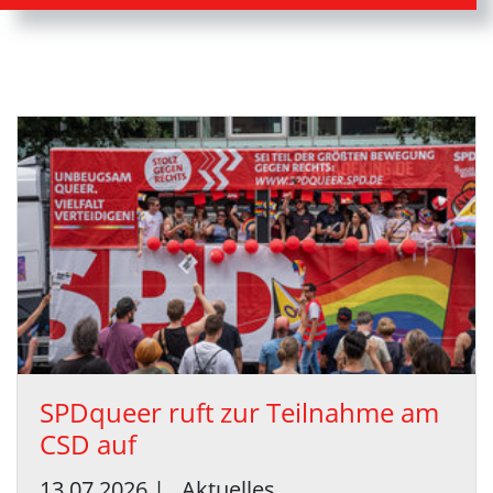
SPDqueer ruft zur Teil­nah­me am
CSD auf
13.07.2026
|
Aktuelles