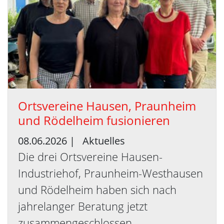
Orts­ver­ei­ne Hau­sen, Praun­heim
und Rö­del­heim fu­sio­nie­ren
08.06.2026
|
Aktuelles
Die drei Ortsvereine Hausen-
Industriehof, Praunheim-Westhausen
und Rödelheim haben sich nach
jahrelanger Beratung jetzt
zusammengeschlossen.