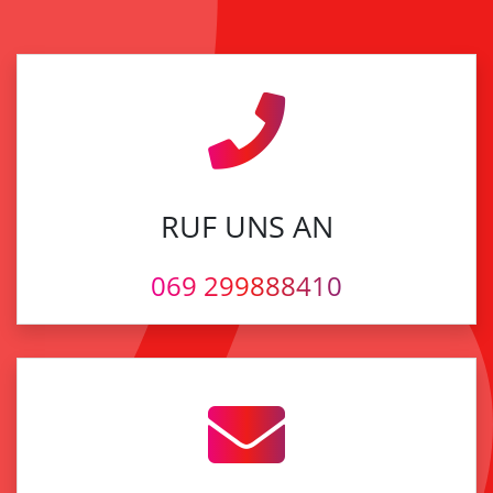
RUF UNS AN
069 299888410