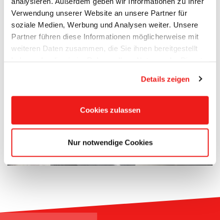
analysieren. Außerdem geben wir Informationen zu Ihrer
sicheren und verantwortungsvollen
Verwendung unserer Website an unsere Partner für
Entwicklung des Cannabismarktes zu
soziale Medien, Werbung und Analysen weiter. Unsere
leisten", erklärte Mansoori.
Partner führen diese Informationen möglicherweise mit
weiteren Daten zusammen, die Sie ihnen bereitgestellt
haben oder die sie im Rahmen Ihrer Nutzung der Dienste
gesammelt haben.
Details zeigen
Cookies zulassen
Nur notwendige Cookies