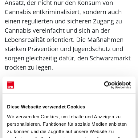
Ansatz, der nicht nur den Konsum von
Cannabis entkriminalisiert, sondern auch
einen regulierten und sicheren Zugang zu
Cannabis vereinfacht und sich an der
Lebensrealität orientiert. Die Maßnahmen
stärken Prävention und Jugendschutz und
sorgen gleichzeitig dafür, den Schwarzmarkt
trocken zu legen.
„Die Reform ist ein bedeutender Schritt nach
vorne, nicht nur in der Drogenpolitik,
sondern auch für die wirtschaftliche
Diese Webseite verwendet Cookies
Entwicklung Hessens. Unsere Unternehmen
Wir verwenden Cookies, um Inhalte und Anzeigen zu
sind gut positioniert, um den Bedarf zu
personalisieren, Funktionen für soziale Medien anbieten
bedienen und einen wichtigen Beitrag zur
zu können und die Zugriffe auf unsere Website zu