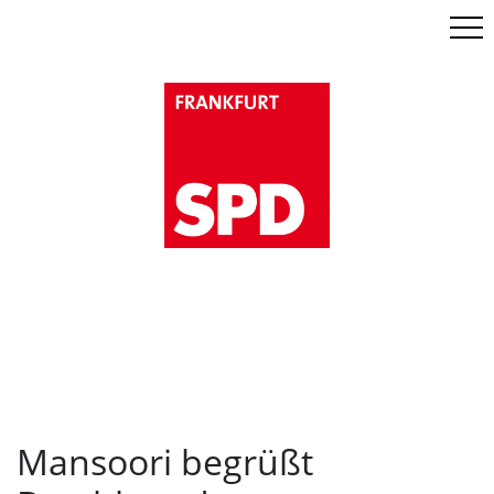
Men
Mansoori begrüßt