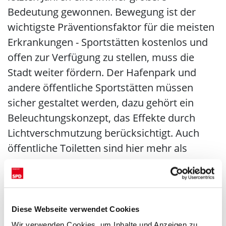
Bedeutung gewonnen. Bewegung ist der
wichtigste Präventionsfaktor für die meisten
Erkrankungen - Sportstätten kostenlos und
offen zur Verfügung zu stellen, muss die
Stadt weiter fördern. Der Hafenpark und
andere öffentliche Sportstätten müssen
sicher gestaltet werden, dazu gehört ein
Beleuchtungskonzept, das Effekte durch
Lichtverschmutzung berücksichtigt. Auch
öffentliche Toiletten sind hier mehr als
nötig!“, ergänzt Stefanie Minkley, ebenfalls
Vorstandsmitglied der Frankfurter SPD,
Ärztin und begeisterte Nutzerin des
Hafenparks in einer Calisthenics-Gruppe.
Diese Webseite verwendet Cookies
Wir verwenden Cookies, um Inhalte und Anzeigen zu