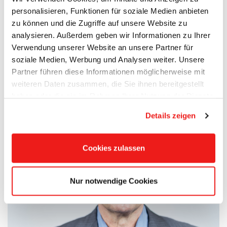
Die SPD fordert deshalb die Sport– und
personalisieren, Funktionen für soziale Medien anbieten
zu können und die Zugriffe auf unsere Website zu
Spielflächen im Hafenpark im Winter bis
analysieren. Außerdem geben wir Informationen zu Ihrer
22.00 Uhr zu beleuchten und endlich wieder
Verwendung unserer Website an unsere Partner für
öffentliche Toiletten zur Verfügung zu stellen.
soziale Medien, Werbung und Analysen weiter. Unsere
Das Beleuchtungskonzept sollte zuvor auf
Partner führen diese Informationen möglicherweise mit
weiteren Daten zusammen, die Sie ihnen bereitgestellt
umweltschädigende Effekte überprüft
haben oder die sie im Rahmen Ihrer Nutzung der Dienste
werden.
gesammelt haben.
Details zeigen
Cookies zulassen
Nur notwendige Cookies