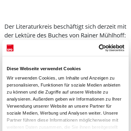
Der Literaturkreis beschäftigt sich derzeit mit
der Lektüre des Buches von Rainer Mühlhoff:
"Künstliche Intelligenz und der neue
Faschismus"
. An diesem Abend behandeln
wir:
Diese Webseite verwendet Cookies
Kapitel 3 + 4 (Kapitel 3 "Der KI-Hype im
Wir verwenden Cookies, um Inhalte und Anzeigen zu
öffentlichen Diskurs", Kapitel 4 "Die
personalisieren, Funktionen für soziale Medien anbieten
Ideologien hinter dem KI-Hype").
zu können und die Zugriffe auf unsere Website zu
analysieren. Außerdem geben wir Informationen zu Ihrer
Interessierte sind herzlich willkommen.
Verwendung unserer Website an unsere Partner für
soziale Medien, Werbung und Analysen weiter. Unsere
Partner führen diese Informationen möglicherweise mit
Zurück
weiteren Daten zusammen, die Sie ihnen bereitgestellt